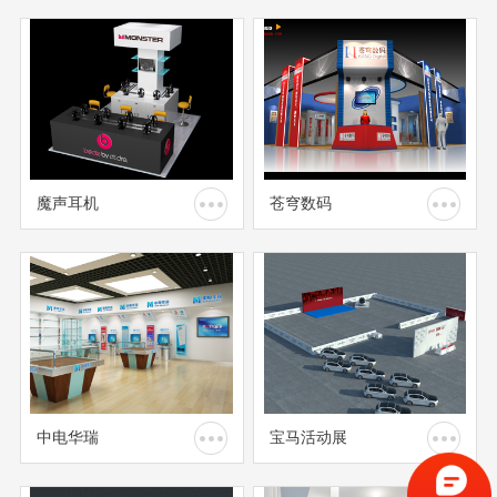
魔声耳机
苍穹数码
中电华瑞
宝马活动展